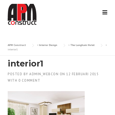
Skip
to
content
APM Construct
>
Interior Design
>
The Langham Hotel
>
interior1
interior1
POSTED BY
ADMIN_WEBCON
ON
12 FEBRUARI 2015
WITH
0 COMMENT