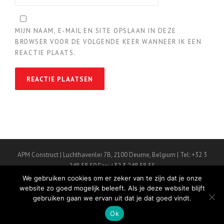
MIJN NAAM, E-MAIL EN SITE OPSLAAN IN DEZE
BROWSER VOOR DE VOLGENDE KEER WANNEER IK EEN
REACTIE PLAATS.
APM Construct | Luchthavenlei 7B, 2100 Deurne, Belgium | Tel: +32 3
248 58 50 Fax: +32 3 248 58 55
Copyright 2010 - 2014 APM Construct B.V.B.A. | Webdesign by Web-
We gebruiken cookies om er zeker van te zijn dat je onze
con
website zo goed mogelijk beleeft. Als je deze website blijft
gebruiken gaan we ervan uit dat je dat goed vindt.
Onze Diensten
Contacteer Ons
Disclaimer
Privacy Policy
Ok