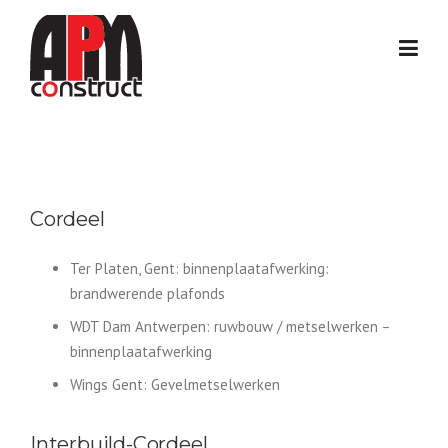
Skip
to
content
Cordeel
Ter Platen, Gent: binnenplaatafwerking:
brandwerende plafonds
WDT Dam Antwerpen: ruwbouw / metselwerken –
binnenplaatafwerking
Wings Gent: Gevelmetselwerken
Interbuild-Cordeel