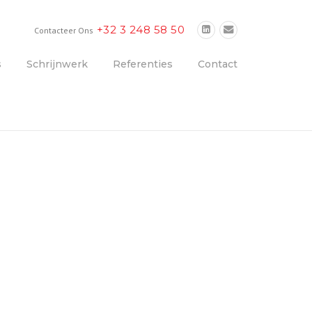
+32 3 248 58 50
Contacteer Ons
s
Schrijnwerk
Referenties
Contact