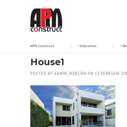
Skip
to
content
APM Construct
>
Education
>
Ma
House1
POSTED BY
ADMIN_WEBCON
ON
13 FEBRUARI 20