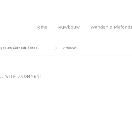
Home
Ruwbouw
Wanden & Plafond
gdalen Catholic School
>
House1
15
WITH
0 COMMENT