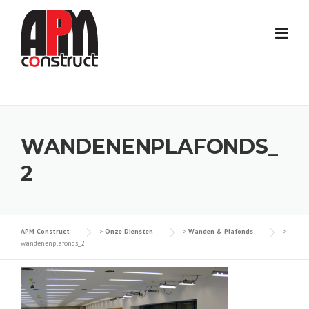
Skip
to
content
WANDENENPLAFONDS_
2
APM Construct
>
Onze Diensten
>
Wanden & Plafonds
>
wandenenplafonds_2