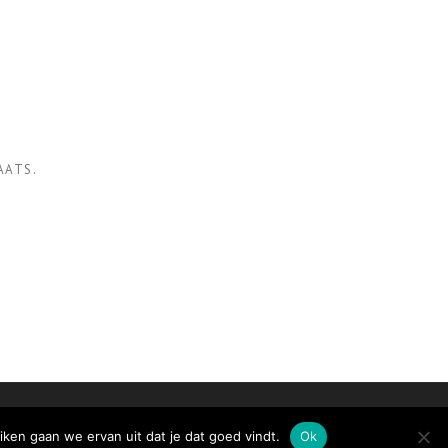
AATS.
ze Diensten
Contacteer Ons
Disclaimer
Privacy Policy
iken gaan we ervan uit dat je dat goed vindt.
Ok