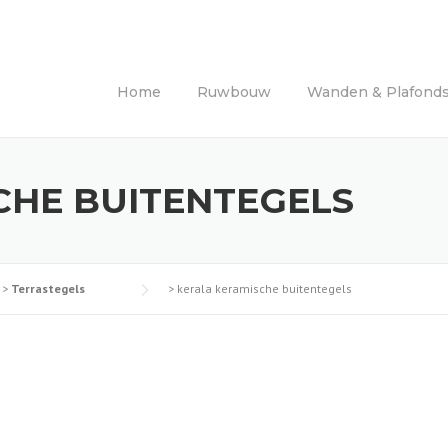
Home
Ruwbouw
Wanden & Plafond
CHE BUITENTEGELS
>
Terrastegels
>
kerala keramische buitentegels