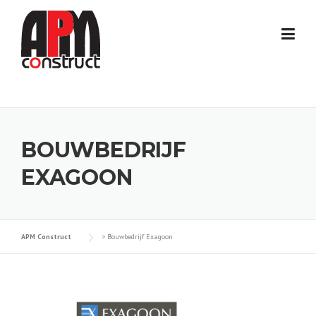
Skip
to
content
BOUWBEDRIJF
EXAGOON
APM Construct
>
Bouwbedrijf Exagoon