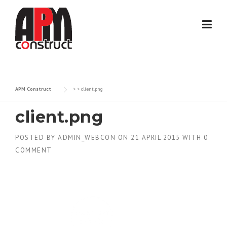
Skip
to
content
APM Construct
> >
client.png
client.png
POSTED BY
ADMIN_WEBCON
ON
21 APRIL 2015
WITH
0
COMMENT