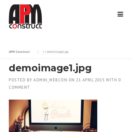
Skip
to
content
APM Construct
> >
demoimage1.jpg
demoimage1.jpg
POSTED BY
ADMIN_WEBCON
ON
21 APRIL 2015
WITH
0
COMMENT