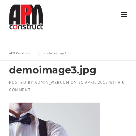
Skip
to
content
APM Construct
> >
demoimage3.jpg
demoimage3.jpg
POSTED BY
ADMIN_WEBCON
ON
21 APRIL 2015
WITH
0
COMMENT