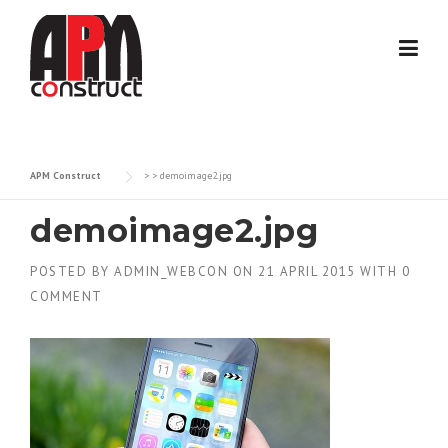
Skip
to
content
APM Construct
> >
demoimage2.jpg
demoimage2.jpg
POSTED BY
ADMIN_WEBCON
ON
21 APRIL 2015
WITH
0
COMMENT