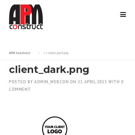
Skip
to
content
APM Construct
> >
client_dark.png
client_dark.png
POSTED BY
ADMIN_WEBCON
ON
21 APRIL 2015
WITH
0
COMMENT