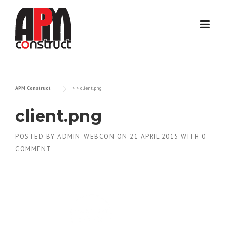
Skip
to
content
APM Construct
> >
client.png
client.png
POSTED BY
ADMIN_WEBCON
ON
21 APRIL 2015
WITH
0
COMMENT