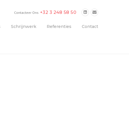
+32 3 248 58 50
Contacteer Ons
s
Schrijnwerk
Referenties
Contact