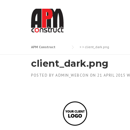
Skip
to
content
APM Construct
> >
client_dark.png
client_dark.png
POSTED BY
ADMIN_WEBCON
ON
21 APRIL 2015
W