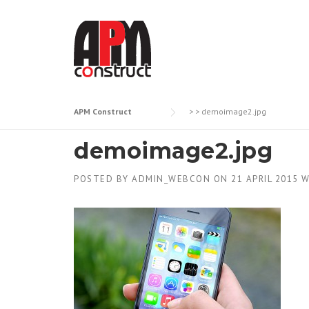
Skip
to
content
APM Construct
> >
demoimage2.jpg
demoimage2.jpg
POSTED BY
ADMIN_WEBCON
ON
21 APRIL 2015
W