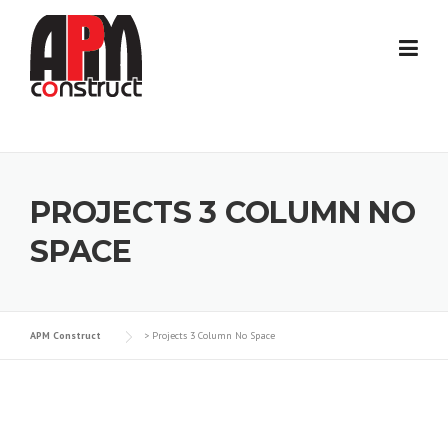
Skip
to
content
PROJECTS 3 COLUMN NO
SPACE
APM Construct
>
Projects 3 Column No Space