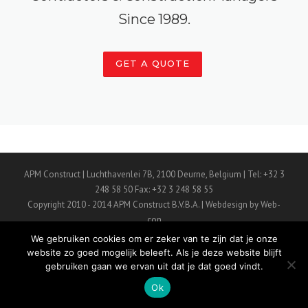
Since 1989.
GET A QUOTE
APM Construct | Luchthavenlei 7B, 2100 Deurne, Belgium | Tel: +32 3
248 58 50 Fax: +32 3 248 58 55
Copyright 2010 - 2014 APM Construct B.V.B.A. | Webdesign by Web-
con
We gebruiken cookies om er zeker van te zijn dat je onze
website zo goed mogelijk beleeft. Als je deze website blijft
Onze Diensten
Contacteer Ons
Disclaimer
Privacy Policy
gebruiken gaan we ervan uit dat je dat goed vindt.
Ok